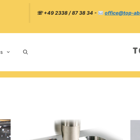
☏ +49 2338 / 87 38 34 -
office@top-ab
ns